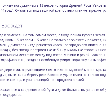
рю.
с полным погружением в 13 веков истории Древней Руси. Увидет
044 году). Оказаться под защитой крепостных стен четырехмет
плачивается
зрослые — 400 ₽, дети с 14 до 18 лет и
 Вас ждет
атно;
100 ₽, дети — 30 ₽;
а и замереть на том самом месте, откуда пошла Русская земля
скусств: взрослые — 200 ₽, учащиеся — 100 ₽,
дником Сбыславом. Сбыслав не только расскажет и покажет, но 
взрослые — 250 ₽, учащиеся — 150 ₽, дети до
мен Домостроя – где рецептов кваса новгородского описано 43
лисады, без гвоздя построенные избы - уникальные творения н
живописном местечке между вод озера Мячино и рекой Волхов.
фотографировать) создают особенную умиротворяющую атмосфер
ми деревами, окружающими Свято-Юрьев мужской монастырь (XII 
ью, высится на берегу реки Волхов и удивителен не только подл
вете солнца, и усыпальницей новгородских князей.
кажет все о средневековой Руси и даже больше: вы узнаете об 
 государства.