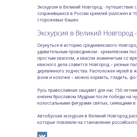
прогулка по Варлаамо-Хутынскому монасты
Экскурсия в Великий Новгород - путешествие 
сохранившихся в России кремлей (заложен в 1
Дополнительно (по желанию) о
сторожевых башен.
— входные билеты в музей «Витославлицы»: в
Экскурсия в Великий Новгород -
пенсионеры — 250 ₽, дети до 14 лет — беспл
— Музей утюга в Витославлицах: взрослые — 
Окунуться в историю средневекового Новгород
— Государственный музей изобразительных и
дети до 16 лет — бесплатно;
удивительным проводником - кремлевским поса
— экспозиция в музее Присутственных мест: 
простым кваском, а квасом знаменитым со вре
16 лет — бесплатно.
квасного дела славится Новгород – резные па
деревянного зодчества. Расположен музей в 
(кони и козочки – можно кормить, гладить, 
Русь православная зашумит для нас 150-летни
князем Ярославом Мудрым после победы на чуд
колоссальными фигурами святых, сияющими в с
Автобусная экскурсия в Великий Новгород расс
которые повлияли на становление российского