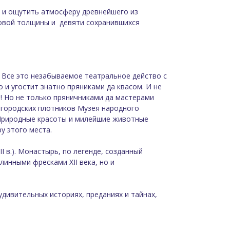
ь и ощутить атмосферу древнейшего из
ровой толщины и девяти сохранившихся
. Все это незабываемое театральное действо с
и угостит знатно пряниками да квасом. И не
! Но не только пряничниками да мастерами
овгородских плотников Музея народного
 Природные красоты и милейшие животные
у этого места.
в.). Монастырь, по легенде, созданный
инными фресками XII века, но и
удивительных историях, преданиях и тайнах,