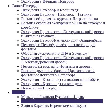
Экскурсия в Великий Новгород
Санкт-Петербург
Экскурсия Петергоф и Кронштадт
Экскурсия Пушкин + Павловск + Гатчина
Большая обзорная экскурсия + Петропавловка
Большая обзорная экскурсия по СПб на автобусе и
кораблике
Экскурсия Царское село: Екатерининский дворец
и Янтарная комната
Экскурсия Петергоф Александрия Ораниенбаум
Петергоф и Петербург: обзорная по городу и
фонтаны
Обзорная экскурсия по СПб и Эрмитаж
Экскурсия Царское село: Екатерининский дворец
+ Александровский дворец
Петергоф на весь день: фонтаны и дворцы
Роскошь двух эпох: барокко Царского села и
фонтанное искусство Петергофа
Экскурсия в Кронштадт на полдня на автобусе
Экскурсия в Кронштадт на весь день
Новогодний Петербург
Карелия
Мраморный каньон Рускеала – 1 день
Ладожские фьорды – тур на 1 день из Петербурга
2 дня в Карелии: Карельские каникулы