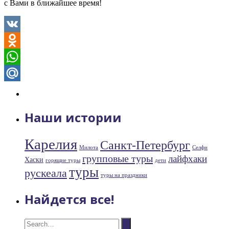
с Вами в ближайшее время!
VK
Odnoklassniki
WhatsApp
Mail.Ru
Наши истории
Карелия
Санкт-Петербург
Милота
Селфи
групповые туры
лайфхаки
Хаски
горящие туры
дети
туры
рускеала
туры на праздники
Найдется все!