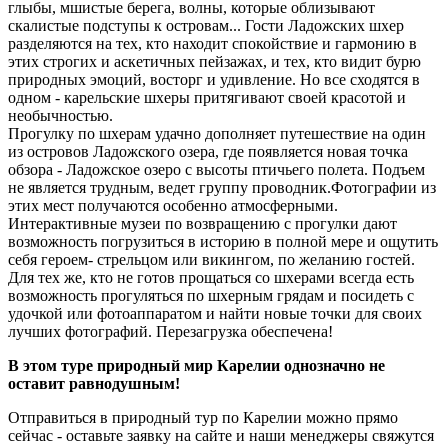
глыбы, мшистые берега, волны, которые облизывают
подробно предупредили, как одеваться и что брать с собой - мы
были подготовленные туристы и довольные.
скалистые подступы к островам... Гости Ладожских шхер
разделяются на тех, кто находит спокойствие и гармонию в
Гузель Зейналлова
этих строгих и аскетичных пейзажах, и тех, кто видит бурю
природных эмоций, восторг и удивление. Но все сходятся в
одном - карельские шхеры притягивают своей красотой и
необычностью.
Прогулку по шхерам удачно дополняет путешествие на один
из островов Ладожского озера, где появляется новая точка
обзора - Ладожское озеро с высоты птичьего полета. Подъем
не является трудным, ведет группу проводник.Фотографии из
этих мест получаются особенно атмосферными.
Интерактивные музеи по возвращению с прогулки дают
возможность погрузиться в историю в полной мере и ощутить
себя героем- стрельцом или викингом, по желанию гостей.
Для тех же, кто не готов прощаться со шхерами всегда есть
возможность прогуляться по шхерным грядам и посидеть с
удочкой или фотоаппаратом и найти новые точки для своих
лучших фотографий. Перезагрузка обеспечена!
В этом туре природный мир Карелии однозначно не
оставит равнодушным!
Отправиться в природный тур по Карелии можно прямо
сейчас - оставьте заявку на сайте и наши менеджеры свяжутся