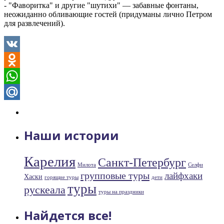
- "Фаворитка" и другие "шутихи" — забавные фонтаны,
неожиданно обливающие гостей (придуманы лично Петром
для развлечений).
VK
Odnoklassniki
WhatsApp
Mail.Ru
Наши истории
Карелия
Санкт-Петербург
Милота
Селфи
групповые туры
лайфхаки
Хаски
горящие туры
дети
туры
рускеала
туры на праздники
Найдется все!