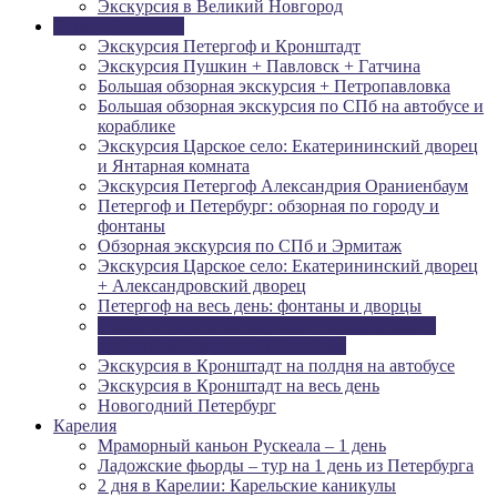
Экскурсия в Великий Новгород
Санкт-Петербург
Экскурсия Петергоф и Кронштадт
Экскурсия Пушкин + Павловск + Гатчина
Большая обзорная экскурсия + Петропавловка
Большая обзорная экскурсия по СПб на автобусе и
кораблике
Экскурсия Царское село: Екатерининский дворец
и Янтарная комната
Экскурсия Петергоф Александрия Ораниенбаум
Петергоф и Петербург: обзорная по городу и
фонтаны
Обзорная экскурсия по СПб и Эрмитаж
Экскурсия Царское село: Екатерининский дворец
+ Александровский дворец
Петергоф на весь день: фонтаны и дворцы
Роскошь двух эпох: барокко Царского села и
фонтанное искусство Петергофа
Экскурсия в Кронштадт на полдня на автобусе
Экскурсия в Кронштадт на весь день
Новогодний Петербург
Карелия
Мраморный каньон Рускеала – 1 день
Ладожские фьорды – тур на 1 день из Петербурга
2 дня в Карелии: Карельские каникулы