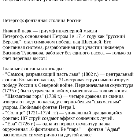
Петергоф: фонтанная столица России
Нижний парк — триумф инженерной мысли
Петергоф, основанный Петром I в 1714 году как "русский
Версаль", стал символом победы над Швецией. Его
фонтанная система, разработанная при участии инженера
Василия Туволкова, работает без единого насоса — только за
счет перепада высот!
Главные фонтаны и каскады:
- "Самсон, разрывающий пасть льва" (1802 г.) — центральный
фонтан Большого каскада. 21-метровая струя символизирует
победу России в Северной войне. Первоначальная скульптура
(1735 г.) была утрачена в войну, нынешняя — точная копия.
- "Шахматная гора" (1739 г.) — четыре дракона из свинца
извергают воду по каскаду с черно-белым "шахматным"
узором. Любимый фонтан Петра I.
- "Солнце" (1721–1724 гг.) — уникальный вращающийся
фонтан: 187 струй создают эффект солнечных лучей.
- "Ева" (1726 г.) — одна из первых скульптур парка,
окруженная 16 фонтанами. Ее "пара" — фонтан "Адам" —
расположен симметрично на другой аллее.