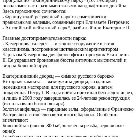
Прогулка по *Екатерининскому парку* (107 гектаров)
познакомит вас с разными стилями ландшафтного дизайна.
Здесь гармонично сочетаются:
- Французский регулярный парк с геометрически
правильными аллеями, созданный при Елизавете Петровне;
- Английский пейзажный парк*, разбитый при Екатерине II.
Главные достопримечательности парка:
- Камеронова галерея — изящное сооружение в стиле
классицизма, построенное шотландским архитектором
Чарльзом Камероном для философских прогулок Екатерины
II. Ее украшают бронзовые бюсты античных мыслителей и
вид на Большой пруд.
Екатерининский дворец — символ русского барокко
Янтарная комната — жемчужина дворца, созданная
немецкими мастерами для прусского короля, а затем
подаренная Петру I. В годы войны оригинал бесследно исчез,
и лишь в 2003 году завершилась ее 24-летняя реконструкция
(использовано 6 тонн янтаря).
Золотая анфилада — парадные залы, оформленные Франческо
Растрелли в стиле елизаветинского барокко. Особенно
впечатляют:
Большой зал (свыше 800 м², золоченая резьба, зеркальные
окна);
Голубая гостиная с уникальным шелковым убранством.