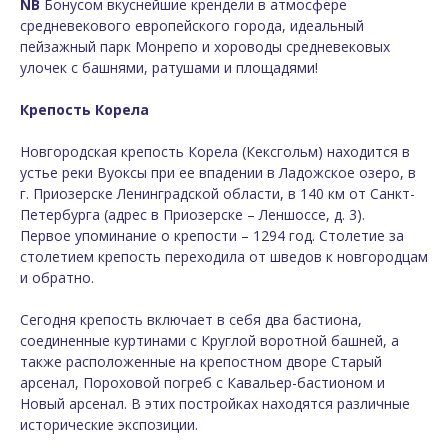
NB
Бонусом вкуснейшие крендели в атмосфере
средневекового европейского города, идеальный
пейзажный парк Монрепо и хороводы средневековых
улочек с башнями, ратушами и площадями!
Крепость Корела
Новгородская крепость Корела (Кексгольм) находится в
устье реки Вуоксы при ее впадении в Ладожское озеро, в
г. Приозерске Ленинградской области, в 140 км от Санкт-
Петербурга (адрес в Приозерске – Леншоссе, д. 3).
Первое упоминание о крепости – 1294 год. Столетие за
столетием крепость переходила от шведов к новгородцам
и обратно.
Сегодня крепость включает в себя два бастиона,
соединенные куртинами с Круглой воротной башней, а
также расположенные на крепостном дворе Старый
арсенал, Пороховой погреб с Кавальер-бастионом и
Новый арсенал. В этих постройках находятся различные
исторические экспозиции.