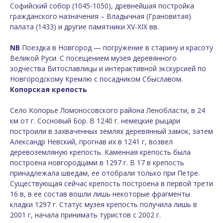
Софийский собор (1045-1050), древнейшая постройка
гражданского назначения – Владычная (Грановитая)
палата (1433) и другие памятники XV-XIX вв.
NB
Поездка в
Новгород
— погружение в старину и красоту
Великой Руси. С посещением музея деревянного
зодчества Витославлицы и интерактивной экскурсией по
Новгородскому Кремлю с посадником Сбыславом.
Копорская крепость
Село Копорье Ломоносовского района Ленобласти, в 24
км от г. Сосновый Бор. В 1240 г. немецкие рыцари
построили в захваченных землях деревянный замок, затем
Александр Невский, прогнав их в 1241 г, возвел
деревоземляную крепость. Каменная крепость была
построена новгородцами в 1297 г. В 17 в крепость
принадлежала шведам, ее отобрали только при Петре.
Существующая сейчас крепость построена в первой трети
16 в, в ее состав вошли лишь некоторые фрагменты
кладки 1297 г. Статус музея крепость получила лишь в
2001 г, начала принимать туристов с 2002 г.