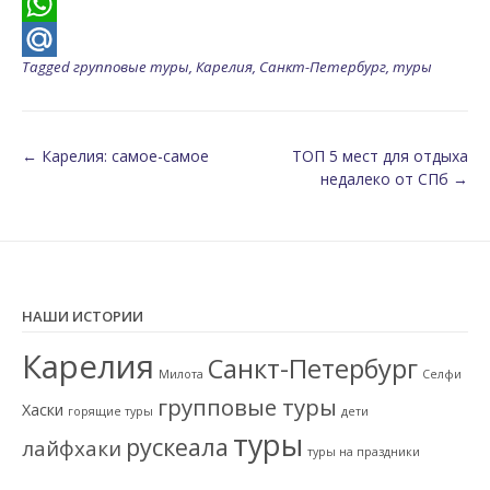
Odnoklassniki
WhatsApp
Tagged
групповые туры
,
Карелия
,
Санкт-Петербург
,
туры
Mail.Ru
Post
←
Карелия: самое-самое
ТОП 5 мест для отдыха
недалеко от СПб
→
navigation
НАШИ ИСТОРИИ
Карелия
Санкт-Петербург
Милота
Селфи
групповые туры
Хаски
горящие туры
дети
туры
рускеала
лайфхаки
туры на праздники