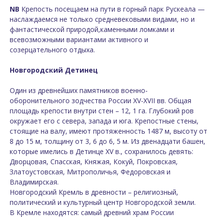
NB
Крепость посещаем на пути в горный парк
Рускеала
—
наслаждаемся не только средневековыми видами, но и
фантастической природой,каменными ломками и
всевозможными вариантами активного и
созерцательного отдыха.
Новгородский Детинец
Один из древнейших памятников военно-
оборонительного зодчества России XV-XVII вв. Общая
площадь крепости внутри стен – 12, 1 га. Глубокий ров
окружает его с севера, запада и юга. Крепостные стены,
стоящие на валу, имеют протяженность 1487 м, высоту от
8 до 15 м, толщину от 3, 6 до 6, 5 м. Из двенадцати башен,
которые имелись в Детинце XV в., сохранилось девять:
Дворцовая, Спасская, Княжая, Кокуй, Покровская,
Златоустовская, Митрополичья, Федоровская и
Владимирская.
Новгородский Кремль в древности – религиозный,
политический и культурный центр Новгородской земли.
В Кремле находятся: самый древний храм России